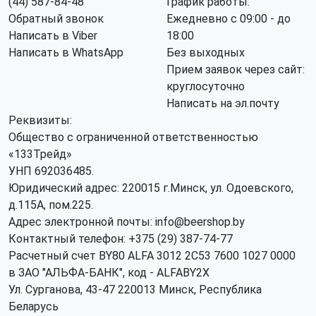
(44) 587-84-48
График работы:
Обратный звонок
Ежедневно с 09:00 - до
Написать в Viber
18:00
Написать в WhatsApp
Без выходных
Прием заявок через сайт:
круглосуточно
Написать на эл.почту
Реквизиты:
Общество с ограниченной ответственностью
«133Трейд»
УНП 692036485​.
Юридический адрес: 220015 г.Минск, ул. Одоевского,
д.115А, пом.225.
Адрес электронной почты: info@beershop.by
Контактный телефон: +375 (29) 387-74-77
Расчетный счет BY80 ALFA 3012 2C53 7600 1027 0000
в ЗАО "АЛЬФА-БАНК", код - ALFABY2X
Ул. Сурганова, 43-47 220013 Минск, Республика
Беларусь