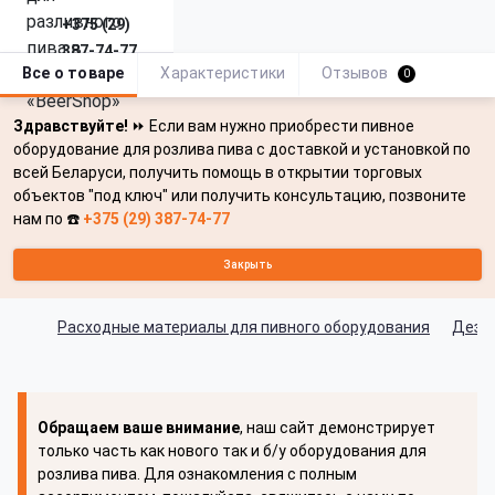
+375 (29)
387-74-77
Все о товаре
Характеристики
Отзывов
0
Здравствуйте!
⏩ Если вам нужно приобрести пивное
оборудование для розлива пива с доставкой и установкой по
всей Беларуси, получить помощь в открытии торговых
объектов "под ключ" или получить консультацию, позвоните
нам по ☎️
+375 (29) 387-74-77
Закрыть
Расходные материалы для пивного оборудования
Дезс
Обращаем ваше внимание
, наш сайт демонстрирует
только часть как нового так и б/у оборудования для
розлива пива. Для ознакомления с полным