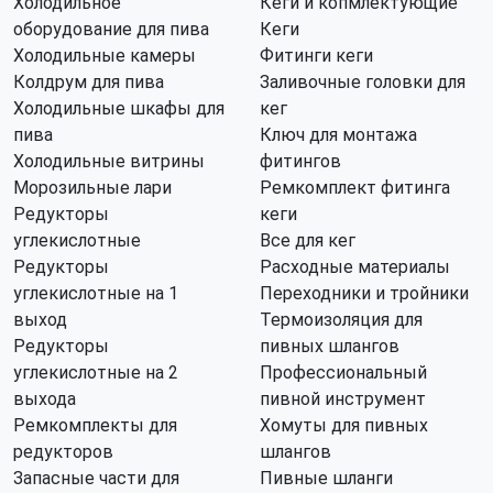
Холодильное
Кеги и копмлектующие
оборудование для пива
Кеги
Холодильные камеры
Фитинги кеги
Колдрум для пива
Заливочные головки для
Холодильные шкафы для
кег
пива
Ключ для монтажа
Холодильные витрины
фитингов
Морозильные лари
Ремкомплект фитинга
Редукторы
кеги
углекислотные
Все для кег
Редукторы
Расходные материалы
углекислотные на 1
Переходники и тройники
выход
Термоизоляция для
Редукторы
пивных шлангов
углекислотные на 2
Профессиональный
выхода
пивной инструмент
Ремкомплекты для
Хомуты для пивных
редукторов
шлангов
Запасные части для
Пивные шланги