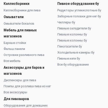
Каплесборники
Пивное оборудование бу
Каплесборники для пива
Редукторы углекислотные бу
Заборные головки для кег бу
Омыватели
Чиллеры бу
Омыватели бокалов
Пивные охладители бу
Мебель для пивных
Пивные колонны бу
магазинов
Пивные колонны бу
Барные стойки
Пеногасители бу
Фальш панели
Холодильные камеры бу
Островки разливного пива
Пивные кеги бу
Вся мебель
Все бу оборудование
Аксессуары для баров и
магазинов
Диспенсеры для пива
Помпы для розлива пива из кег
Все аксессуары
Для пивоваров
Оборудования для домашних