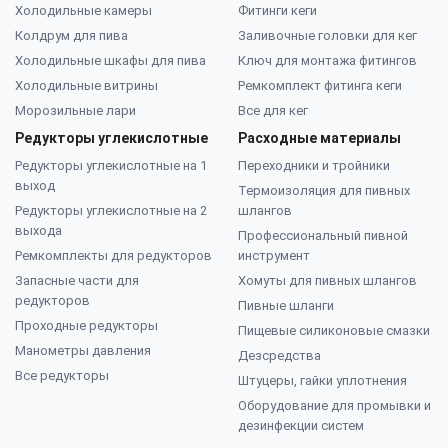
Холодильные камеры
Фитинги кеги
Колдрум для пива
Заливочные головки для кег
Холодильные шкафы для пива
Ключ для монтажа фитингов
Холодильные витрины
Ремкомплект фитинга кеги
Морозильные лари
Все для кег
Редукторы углекислотные
Расходные материалы
Редукторы углекислотные на 1
Переходники и тройники
выход
Термоизоляция для пивных
Редукторы углекислотные на 2
шлангов
выхода
Профессиональный пивной
Ремкомплекты для редукторов
инструмент
Запасные части для
Хомуты для пивных шлангов
редукторов
Пивные шланги
Проходные редукторы
Пищевые силиконовые смазки
Манометры давления
Дезсредства
Все редукторы
Штуцеры, гайки уплотнения
Оборудование для промывки и
дезинфекции систем