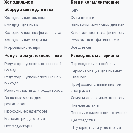
Холодильное
Кеги и копмлектующие
оборудование для пива
Кеги
Холодильные камеры
Фитинги кеги
Колдрум для пива
Заливочные головки для кег
Холодильные шкафы для пива
Ключ для монтажа фитингов
Холодильные витрины
Ремкомплект фитинга кеги
Морозильные лари
Все для кег
Редукторы углекислотные
Расходные материалы
Редукторы углекислотные на 1
Переходники и тройники
выход
Термоизоляция для пивных
Редукторы углекислотные на 2
шлангов
выхода
Профессиональный пивной
Ремкомплекты для редукторов
инструмент
Запасные части для
Хомуты для пивных шлангов
редукторов
Пивные шланги
Проходные редукторы
Пищевые силиконовые смазки
Манометры давления
Дезсредства
Все редукторы
Штуцеры, гайки уплотнения