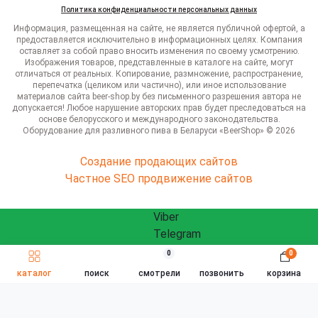
Политика конфиденциальности персональных данных
Информация, размещенная на сайте, не является публичной офертой, а
предоставляется исключительно в информационных целях. Компания
оставляет за собой право вносить изменения по своему усмотрению.
Изображения товаров, представленные в каталоге на сайте, могут
отличаться от реальных. Копирование, размножение, распространение,
перепечатка (целиком или частично), или иное использование
материалов сайта beer-shop.by без письменного разрешения автора не
допускается! Любое нарушение авторских прав будет преследоваться на
основе белорусского и международного законодательства.
Оборудование для разливного пива в Беларуси «BeerShop» © 2026
Создание продающих сайтов
Частное SEO продвижение сайтов
Viber
Telegram
WhatsApp
0
0
ЗАКАЗАТЬ ЗВОНОК
Быстрый заказ
info@beershop.by
каталог
поиск
смотрели
позвонить
корзина
Заказать звонок
Связаться с нами