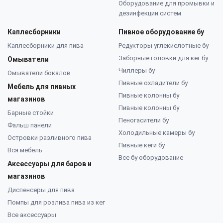
Оборудование для промывки и
дезинфекции систем
Каплесборники
Пивное оборудование бу
Каплесборники для пива
Редукторы углекислотные бу
Заборные головки для кег бу
Омыватели
Чиллеры бу
Омыватели бокалов
Пивные охладители бу
Мебель для пивных
Пивные колонны бу
магазинов
Пивные колонны бу
Барные стойки
Пеногасители бу
Фальш панели
Холодильные камеры бу
Островки разливного пива
Пивные кеги бу
Вся мебель
Все бу оборудование
Аксессуары для баров и
магазинов
Диспенсеры для пива
Помпы для розлива пива из кег
Все аксессуары