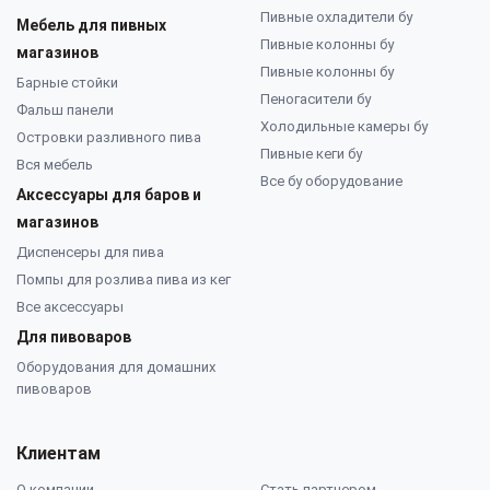
Пивные охладители бу
Мебель для пивных
Пивные колонны бу
магазинов
Пивные колонны бу
Барные стойки
Пеногасители бу
Фальш панели
Холодильные камеры бу
Островки разливного пива
Пивные кеги бу
Вся мебель
Все бу оборудование
Аксессуары для баров и
магазинов
Диспенсеры для пива
Помпы для розлива пива из кег
Все аксессуары
Для пивоваров
Оборудования для домашних
пивоваров
Клиентам
О компании
Стать партнером