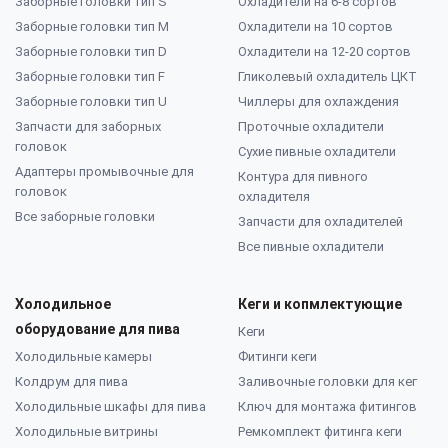
Заборные головки тип S
Охладители на 6-8 сортов
Заборные головки тип M
Охладители на 10 сортов
Заборные головки тип D
Охладители на 12-20 сортов
Заборные головки тип F
Гликолевый охладитель ЦКТ
Заборные головки тип U
Чиллеры для охлаждения
Запчасти для заборных
Проточные охладители
головок
Сухие пивные охладители
Адаптеры промывочные для
Контура для пивного
головок
охладителя
Все заборные головки
Запчасти для охладителей
Все пивные охладители
Холодильное
Кеги и копмлектующие
оборудование для пива
Кеги
Холодильные камеры
Фитинги кеги
Колдрум для пива
Заливочные головки для кег
Холодильные шкафы для пива
Ключ для монтажа фитингов
Холодильные витрины
Ремкомплект фитинга кеги