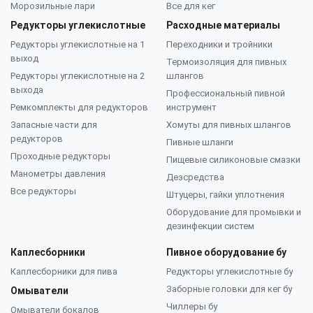
Морозильные лари
Все для кег
Редукторы углекислотные
Расходные материалы
Редукторы углекислотные на 1
Переходники и тройники
выход
Термоизоляция для пивных
Редукторы углекислотные на 2
шлангов
выхода
Профессиональный пивной
Ремкомплекты для редукторов
инструмент
Запасные части для
Хомуты для пивных шлангов
редукторов
Пивные шланги
Проходные редукторы
Пищевые силиконовые смазки
Манометры давления
Дезсредства
Все редукторы
Штуцеры, гайки уплотнения
Оборудование для промывки и
дезинфекции систем
Каплесборники
Пивное оборудование бу
Каплесборники для пива
Редукторы углекислотные бу
Заборные головки для кег бу
Омыватели
Чиллеры бу
Омыватели бокалов