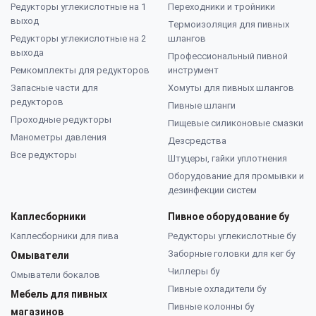
Редукторы углекислотные на 1
Переходники и тройники
выход
Термоизоляция для пивных
Редукторы углекислотные на 2
шлангов
выхода
Профессиональный пивной
Ремкомплекты для редукторов
инструмент
Запасные части для
Хомуты для пивных шлангов
редукторов
Пивные шланги
Проходные редукторы
Пищевые силиконовые смазки
Манометры давления
Дезсредства
Все редукторы
Штуцеры, гайки уплотнения
Оборудование для промывки и
дезинфекции систем
Каплесборники
Пивное оборудование бу
Каплесборники для пива
Редукторы углекислотные бу
Заборные головки для кег бу
Омыватели
Чиллеры бу
Омыватели бокалов
Пивные охладители бу
Мебель для пивных
Пивные колонны бу
магазинов