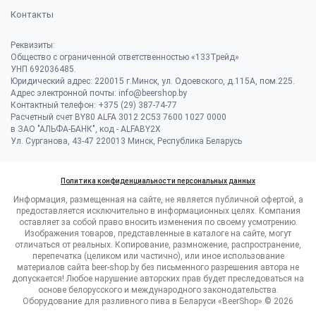
Контакты
Реквизиты:
Общество с ограниченной ответственностью «133Трейд»
УНП 692036485​.
Юридический адрес: 220015 г.Минск, ул. Одоевского, д.115А, пом.225.
Адрес электронной почты: info@beershop.by
Контактный телефон: +375 (29) 387-74-77
Расчетный счет BY80 ALFA 3012 2C53 7600 1027 0000
в ЗАО "АЛЬФА-БАНК", код - ALFABY2X
Ул. Сурганова, 43-47 220013 Минск, Республика Беларусь
Политика конфиденциальности персональных данных
Информация, размещенная на сайте, не является публичной офертой, а
предоставляется исключительно в информационных целях. Компания
оставляет за собой право вносить изменения по своему усмотрению.
Изображения товаров, представленные в каталоге на сайте, могут
отличаться от реальных. Копирование, размножение, распространение,
перепечатка (целиком или частично), или иное использование
материалов сайта beer-shop.by без письменного разрешения автора не
допускается! Любое нарушение авторских прав будет преследоваться на
основе белорусского и международного законодательства.
Оборудование для разливного пива в Беларуси «BeerShop» © 2026