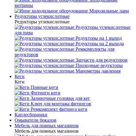
витрины
Морозильные лари
Редукторы углекислотные
Редукторы углекислотные
Редукторы углекислотные
для пива
Редукторы на 1 выход
Редукторы на 2 выхода
Ремкомплекты для
редукторов
Запчасти для редукторов
Проходные редукторы
Манометры давления
Кеги
Кеги
Пивные кеги
Фитинги кеги
Заливочные головки для кег
Ключ для монтажа фитингов
Ремкомплект фитинга кеги
Каплесборники
Омыватели бокалов
Мебель для пивных магазинов
Мебель для пивных магазинов