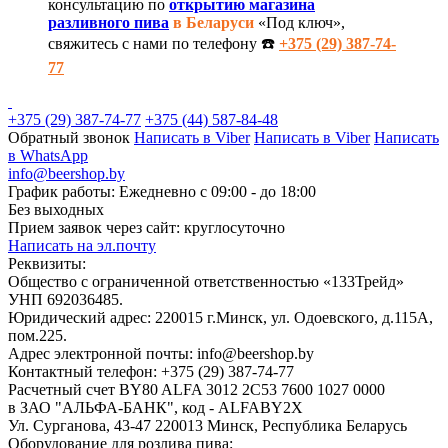
консультацию по
открытию магазина
разливного пива
в Беларуси
«Под ключ»,
свяжитесь с нами по телефону ☎️
+375 (29) 387-74-
77
+375 (29) 387-74-77
+375 (44) 587-84-48
Обратный звонок
Написать в Viber
Написать в Viber
Написать
в WhatsApp
info@beershop.by
График работы: Ежедневно с 09:00 - до 18:00
Без выходных
Прием заявок через сайт: круглосуточно
Написать на эл.почту
Реквизиты:
Общество с ограниченной ответственностью «133Трейд»
УНП 692036485​.
Юридический адрес: 220015 г.Минск, ул. Одоевского, д.115А,
пом.225.
Адрес электронной почты: info@beershop.by
Контактный телефон: +375 (29) 387-74-77
Расчетный счет BY80 ALFA 3012 2C53 7600 1027 0000
в ЗАО "АЛЬФА-БАНК", код - ALFABY2X
Ул. Сурганова, 43-47 220013 Минск, Республика Беларусь
Оборудование для розлива пива: