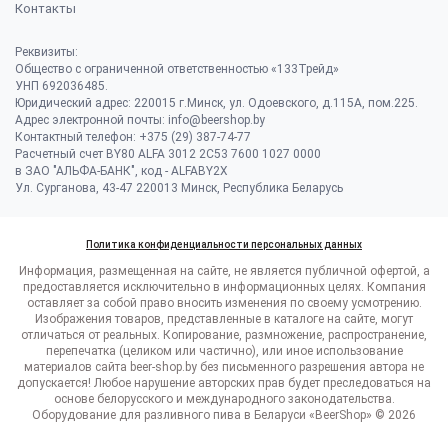
Контакты
Реквизиты:
Общество с ограниченной ответственностью «133Трейд»
УНП 692036485​.
Юридический адрес: 220015 г.Минск, ул. Одоевского, д.115А, пом.225.
Адрес электронной почты: info@beershop.by
Контактный телефон: +375 (29) 387-74-77
Расчетный счет BY80 ALFA 3012 2C53 7600 1027 0000
в ЗАО "АЛЬФА-БАНК", код - ALFABY2X
Ул. Сурганова, 43-47 220013 Минск, Республика Беларусь
Политика конфиденциальности персональных данных
Информация, размещенная на сайте, не является публичной офертой, а
предоставляется исключительно в информационных целях. Компания
оставляет за собой право вносить изменения по своему усмотрению.
Изображения товаров, представленные в каталоге на сайте, могут
отличаться от реальных. Копирование, размножение, распространение,
перепечатка (целиком или частично), или иное использование
материалов сайта beer-shop.by без письменного разрешения автора не
допускается! Любое нарушение авторских прав будет преследоваться на
основе белорусского и международного законодательства.
Оборудование для разливного пива в Беларуси «BeerShop» © 2026