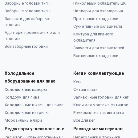
Заборные головки тип F
Гликолевый охладитель ЦКТ
Заборные головки тип U
Чиллеры для охлаждения
Запчасти для заборных
Проточные охладители
головок
Сухие пивные охладители
Адаптеры промывочные для
Контура для пивного
головок
охладителя
Все заборные головки
Запчасти для охладителей
Все пивные охладители
Холодильное
Кеги и копмлектующие
оборудование для пива
Кеги
Холодильные камеры
Фитинги кеги
Колдрум для пива
Заливочные головки для кег
Холодильные шкафы для пива
Ключ для монтажа фитингов
Холодильные витрины
Ремкомплект фитинга кеги
Морозильные лари
Все для кег
Редукторы углекислотные
Расходные материалы
Редукторы углекислотные на 1
Переходники и тройники