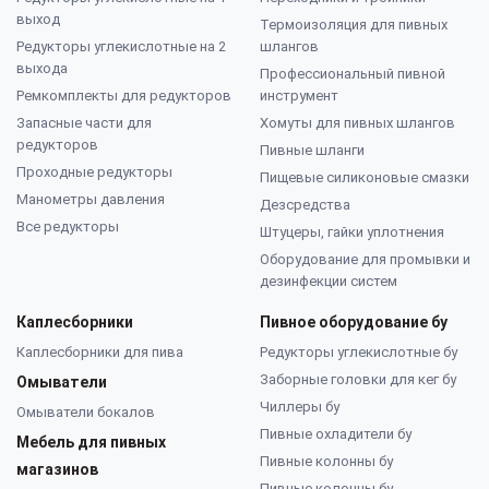
выход
Термоизоляция для пивных
Редукторы углекислотные на 2
шлангов
выхода
Профессиональный пивной
Ремкомплекты для редукторов
инструмент
Запасные части для
Хомуты для пивных шлангов
редукторов
Пивные шланги
Проходные редукторы
Пищевые силиконовые смазки
Манометры давления
Дезсредства
Все редукторы
Штуцеры, гайки уплотнения
Оборудование для промывки и
дезинфекции систем
Каплесборники
Пивное оборудование бу
Каплесборники для пива
Редукторы углекислотные бу
Заборные головки для кег бу
Омыватели
Чиллеры бу
Омыватели бокалов
Пивные охладители бу
Мебель для пивных
Пивные колонны бу
магазинов
Пивные колонны бу