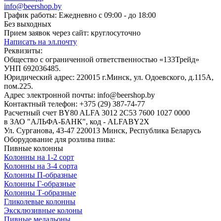
info@beershop.by
График работы: Ежедневно с 09:00 - до 18:00
Без выходных
Прием заявок через сайт: круглосуточно
Написать на эл.почту
Реквизиты:
Общество с ограниченной ответственностью «133Трейд»
УНП 692036485​.
Юридический адрес: 220015 г.Минск, ул. Одоевского, д.115А,
пом.225.
Адрес электронной почты: info@beershop.by
Контактный телефон: +375 (29) 387-74-77
Расчетный счет BY80 ALFA 3012 2C53 7600 1027 0000
в ЗАО "АЛЬФА-БАНК", код - ALFABY2X
Ул. Сурганова, 43-47 220013 Минск, Республика Беларусь
Оборудование для розлива пива:
Пивные колонны
Колонны на 1-2 сорт
Колонны на 3-4 сорта
Колонны П-образные
Колонны Г-образные
Колонны Т-образные
Гликолевые колонны
Эксклюзивные колоны
Пивные медальоны