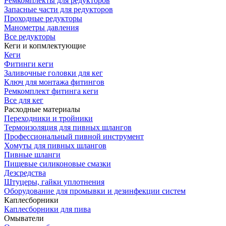
Ремкомплекты для редукторов
Запасные части для редукторов
Проходные редукторы
Манометры давления
Все редукторы
Кеги и копмлектующие
Кеги
Фитинги кеги
Заливочные головки для кег
Ключ для монтажа фитингов
Ремкомплект фитинга кеги
Все для кег
Расходные материалы
Переходники и тройники
Термоизоляция для пивных шлангов
Профессиональный пивной инструмент
Хомуты для пивных шлангов
Пивные шланги
Пищевые силиконовые смазки
Дезсредства
Штуцеры, гайки уплотнения
Оборудование для промывки и дезинфекции систем
Каплесборники
Каплесборники для пива
Омыватели