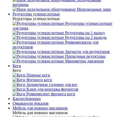
витрины
Морозильные лари
Редукторы углекислотные
Редукторы углекислотные
Редукторы углекислотные
для пива
Редукторы на 1 выход
Редукторы на 2 выхода
Ремкомплекты для
редукторов
Запчасти для редукторов
Проходные редукторы
Манометры давления
Кеги
Кеги
Пивные кеги
Фитинги кеги
Заливочные головки для кег
Ключ для монтажа фитингов
Ремкомплект фитинга кеги
Каплесборники
Омыватели бокалов
Мебель для пивных магазинов
Мебель для пивных магазинов