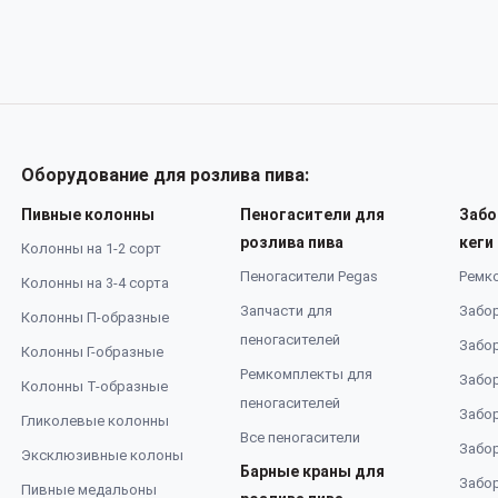
Оборудование для розлива пива:
Пивные колонны
Пеногасители для
Забо
розлива пива
кеги
Колонны на 1-2 сорт
Пеногасители Pegas
Ремк
Колонны на 3-4 сорта
Запчасти для
Забор
Колонны П-образные
пеногасителей
Забор
Колонны Г-образные
Ремкомплекты для
Забор
Колонны Т-образные
пеногасителей
Забор
Гликолевые колонны
Все пеногасители
Забор
Эксклюзивные колоны
Барные краны для
Забор
Пивные медальоны