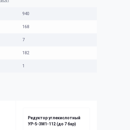
 все)
940
168
7
182
1
Редуктор углекислотный
УР-5-3М1-112 (до 7 бар)