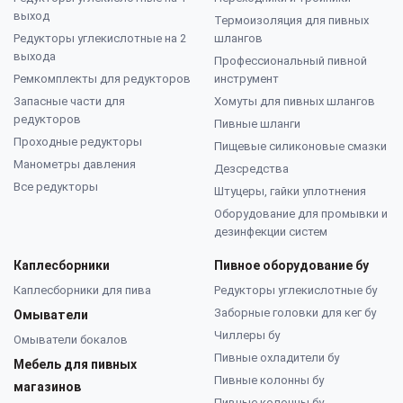
выход
Термоизоляция для пивных
Редукторы углекислотные на 2
шлангов
выхода
Профессиональный пивной
Ремкомплекты для редукторов
инструмент
Запасные части для
Хомуты для пивных шлангов
редукторов
Пивные шланги
Проходные редукторы
Пищевые силиконовые смазки
Манометры давления
Дезсредства
Все редукторы
Штуцеры, гайки уплотнения
Оборудование для промывки и
дезинфекции систем
Каплесборники
Пивное оборудование бу
Каплесборники для пива
Редукторы углекислотные бу
Заборные головки для кег бу
Омыватели
Чиллеры бу
Омыватели бокалов
Пивные охладители бу
Мебель для пивных
Пивные колонны бу
магазинов
Пивные колонны бу