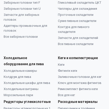
Заборные головки тип F
Гликолевый охладитель ЦКТ
Заборные головки тип U
Чиллеры для охлаждения
Запчасти для заборных
Проточные охладители
головок
Сухие пивные охладители
Адаптеры промывочные для
Контура для пивного
головок
охладителя
Все заборные головки
Запчасти для охладителей
Все пивные охладители
Холодильное
Кеги и копмлектующие
оборудование для пива
Кеги
Холодильные камеры
Фитинги кеги
Колдрум для пива
Заливочные головки для кег
Холодильные шкафы для пива
Ключ для монтажа фитингов
Холодильные витрины
Ремкомплект фитинга кеги
Морозильные лари
Все для кег
Редукторы углекислотные
Расходные материалы
Редукторы углекислотные на 1
Переходники и тройники