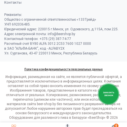
Контакты
Реквизиты:
Общество с ограниченной ответственностью «133Трейд»
УНП 692036485​.
Юридический адрес: 220015 г.Минск, ул. Одоевского, д.115А, пом.225.
Адрес электронной почты: info@beershop.by
Контактный телефон: +375 (29) 387-74-77
Расчетный счет BY80 ALFA 3012 2C53 7600 1027 0000
в ЗАО "АЛЬФА-БАНК", код - ALFABY2X
Ул. Сурганова, 43-47 220013 Минск, Республика Беларусь
Политика конфиденциальности персональных данных
Информация, размещенная на сайте, не является публичной офертой, а
предоставляется исключительно в информационных целях. Компания
оставляет за собой право вносить изменения по своему усмотрению.
Изображения товаров, представленные в каталоге на сайте, могут
ЗАКАЗАТЬ
отличаться от реальных. Копирование, размножение, распространение,
ЗВОНОК
перепечатка (целиком или частично), или иное использование
материалов сайта beer-shop.by без письменного разрешения автора не
допускается! Любое нарушение авторских прав будет преследоваться на
основе белорусского и международного законодательства.
Оборудование для разливного пива в Беларуси «BeerShop» © 2026
0
0