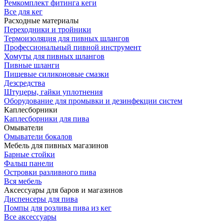
Ремкомплект фитинга кеги
Все для кег
Расходные материалы
Переходники и тройники
Термоизоляция для пивных шлангов
Профессиональный пивной инструмент
Хомуты для пивных шлангов
Пивные шланги
Пищевые силиконовые смазки
Дезсредства
Штуцеры, гайки уплотнения
Оборудование для промывки и дезинфекции систем
Каплесборники
Каплесборники для пива
Омыватели
Омыватели бокалов
Мебель для пивных магазинов
Барные стойки
Фальш панели
Островки разливного пива
Вся мебель
Аксессуары для баров и магазинов
Диспенсеры для пива
Помпы для розлива пива из кег
Все аксессуары