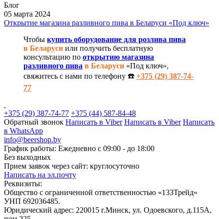
Блог
05 марта 2024
Открытие магазина разливного пива в Беларуси «Под ключ»
Чтобы
купить оборудование для розлива пива
в Беларуси
или получить бесплатную
консультацию по
открытию магазина
разливного пива
в Беларуси
«Под ключ»,
свяжитесь с нами по телефону ☎️
+375 (29) 387-74-
77
+375 (29) 387-74-77
+375 (44) 587-84-48
Обратный звонок
Написать в Viber
Написать в Viber
Написать
в WhatsApp
info@beershop.by
График работы: Ежедневно с 09:00 - до 18:00
Без выходных
Прием заявок через сайт: круглосуточно
Написать на эл.почту
Реквизиты:
Общество с ограниченной ответственностью «133Трейд»
УНП 692036485​.
Юридический адрес: 220015 г.Минск, ул. Одоевского, д.115А,
пом.225.