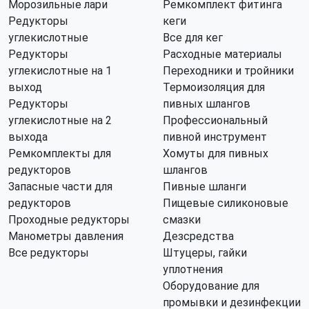
Морозильные лари
Ремкомплект фитинга
Редукторы
кеги
углекислотные
Все для кег
Редукторы
Расходные материалы
углекислотные на 1
Переходники и тройники
выход
Термоизоляция для
Редукторы
пивных шлангов
углекислотные на 2
Профессиональный
выхода
пивной инструмент
Ремкомплекты для
Хомуты для пивных
редукторов
шлангов
Запасные части для
Пивные шланги
редукторов
Пищевые силиконовые
Проходные редукторы
смазки
Манометры давления
Дезсредства
Все редукторы
Штуцеры, гайки
уплотнения
Оборудование для
промывки и дезинфекции