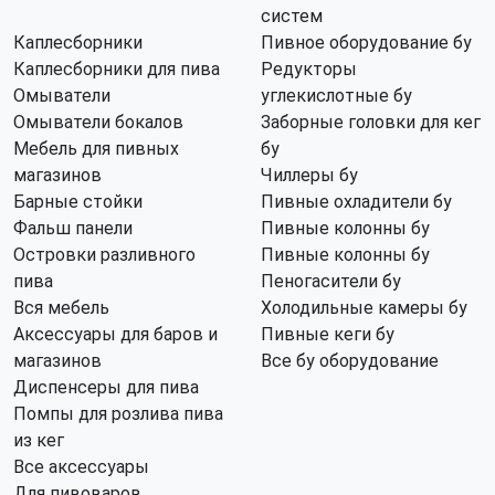
систем
Каплесборники
Пивное оборудование бу
Каплесборники для пива
Редукторы
Омыватели
углекислотные бу
Омыватели бокалов
Заборные головки для кег
Мебель для пивных
бу
магазинов
Чиллеры бу
Барные стойки
Пивные охладители бу
Фальш панели
Пивные колонны бу
Островки разливного
Пивные колонны бу
пива
Пеногасители бу
Вся мебель
Холодильные камеры бу
Аксессуары для баров и
Пивные кеги бу
магазинов
Все бу оборудование
Диспенсеры для пива
Помпы для розлива пива
из кег
Все аксессуары
Для пивоваров