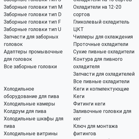
Заборные головки тип M
Охладители на 12-20
Заборные головки тип D
сортов
Заборные головки тип F
Гликолевый охладитель
Заборные головки тип U
ЦКТ
Запчасти для заборных
Чиллеры для охлаждения
головок
Проточные охладители
Адаптеры промывочные
Сухие пивные охладители
для головок
Контура для пивного
Все заборные головки
охладителя
Запчасти для охладителей
Все пивные охладители
Холодильное
Кеги и копмлектующие
оборудование для пива
Кеги
Холодильные камеры
Фитинги кеги
Колдрум для пива
Заливочные головки для
Холодильные шкафы для
кег
пива
Ключ для монтажа
Холодильные витрины
фитингов