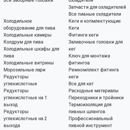
Все заборные головки
охладителя
Запчасти для охладителей
Все пивные охладители
Холодильное
Кеги и копмлектующие
оборудование для пива
Кеги
Холодильные камеры
Фитинги кеги
Колдрум для пива
Заливочные головки для
Холодильные шкафы для
кег
пива
Ключ для монтажа
Холодильные витрины
фитингов
Морозильные лари
Ремкомплект фитинга
Редукторы
кеги
углекислотные
Все для кег
Редукторы
Расходные материалы
углекислотные на 1
Переходники и тройники
выход
Термоизоляция для
Редукторы
пивных шлангов
углекислотные на 2
Профессиональный
выхода
пивной инструмент