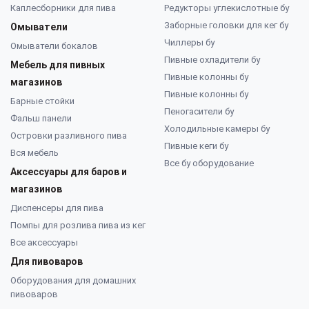
Каплесборники для пива
Редукторы углекислотные бу
Заборные головки для кег бу
Омыватели
Чиллеры бу
Омыватели бокалов
Пивные охладители бу
Мебель для пивных
Пивные колонны бу
магазинов
Пивные колонны бу
Барные стойки
Пеногасители бу
Фальш панели
Холодильные камеры бу
Островки разливного пива
Пивные кеги бу
Вся мебель
Все бу оборудование
Аксессуары для баров и
магазинов
Диспенсеры для пива
Помпы для розлива пива из кег
Все аксессуары
Для пивоваров
Оборудования для домашних
пивоваров