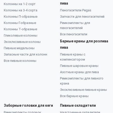
пива
Колонны на 1-2 сорт
Колонны на 3-4 сорта
Пеногасители Pegas
Колонны П-образные
Запчасти для пеногасителей
Колонны Г-образные
Ремкомплекты для
пеногасителей
Колонны Т-образные
Все пеногасители
Гликолевые колонны
Барные краны для розлива
Эксклюзивные колоны
пива
Пивные медальоны
Запасные части для колонн
Пивные краны с
компенсатором
Все пивные колонны
Пивные шаровые краны
Азотные краны для пива
Ремкомплекты для пивного
крана
Эксклюзивные пивные краны
Все барные краны
Заборные головки для кеги
Пивные охладители
Ремкомплекты головок
Надстоечные охладители