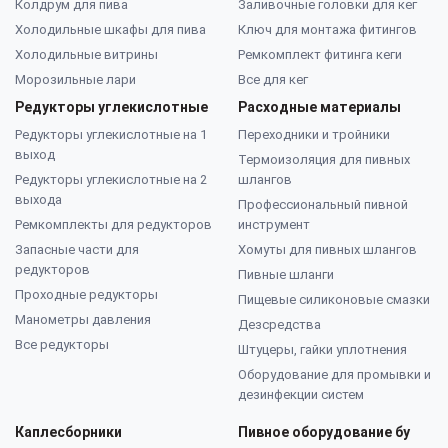
Колдрум для пива
Заливочные головки для кег
Холодильные шкафы для пива
Ключ для монтажа фитингов
Холодильные витрины
Ремкомплект фитинга кеги
Морозильные лари
Все для кег
Редукторы углекислотные
Расходные материалы
Редукторы углекислотные на 1
Переходники и тройники
выход
Термоизоляция для пивных
Редукторы углекислотные на 2
шлангов
выхода
Профессиональный пивной
Ремкомплекты для редукторов
инструмент
Запасные части для
Хомуты для пивных шлангов
редукторов
Пивные шланги
Проходные редукторы
Пищевые силиконовые смазки
Манометры давления
Дезсредства
Все редукторы
Штуцеры, гайки уплотнения
Оборудование для промывки и
дезинфекции систем
Каплесборники
Пивное оборудование бу