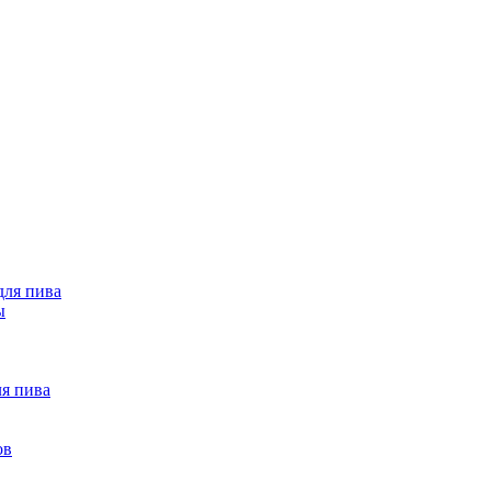
ля пива
ы
ля пива
ов