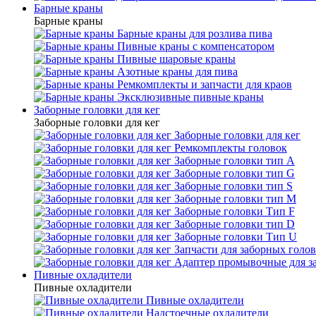
Барные краны
Барные краны
Барные краны для розлива пива
Пивные краны с компенсатором
Пивные шаровые краны
Азотные краны для пива
Ремкомплекты и запчасти для краов
Эксклюзивные пивные краны
Заборные головки для кег
Заборные головки для кег
Заборные головки для кег
Ремкомплекты головок
Заборные головки тип А
Заборные головки тип G
Заборные головки тип S
Заборные головки тип М
Заборные головки Тип F
Заборные головки тип D
Заборные головки Тип U
Запчасти для заборных голо
Адаптер промывочные для з
Пивные охладители
Пивные охладители
Пивные охладители
Надстоечные охладители