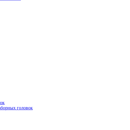
вок
аборных головок