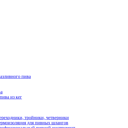
разливного пива
ва
пива из кег
ереходники, тройники, четверники
ермоизоляция для пивных шлангов
рофессиональный пивной инструмент