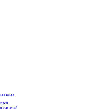
ива пива
телей
огасителей