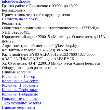
info@beershop.by
График работы: Ежедневно с 09:00 - до 18:00
Без выходных
Прием заявок через сайт: круглосуточно
Написать на эл.почту
Реквизиты:
Общество с ограниченной ответственностью «133Трейд»
УНП 692036485​.
Юридический адрес: 220015 г.Минск, ул. Одоевского, д.115А,
пом.225.
Адрес электронной почты: info@beershop.by
Контактный телефон: +375 (29) 387-74-77
Расчетный счет BY80 ALFA 3012 2C53 7600 1027 0000
в ЗАО "АЛЬФА-БАНК", код - ALFABY2X
Ул. Сурганова, 43-47 220013 Минск, Республика Беларусь
Оборудование для розлива пива:
Пивные колонны
Колонны на 1-2 сорт
Колонны на 3-4 сорта
Колонны П-образные
Колонны Г-образные
Колонны Т-образные
Гликолевые колонны
Эксклюзивные колоны
Пивные медальоны