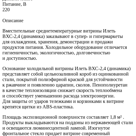
Питание, В
220
Описание
Вместительные среднетемпературные витрины Илеть
ВХС-2,4 (динамика) заказывают в супер- и гипермаркеты
для охлаждения, хранения, демонстрации и продажи
продуктов питания. Холодильное оборудование отличается
гигиеничностью, экологичностью, долговечностью
и доступностью.
Основание холодильной витрины Илеть ВХС-2,4 (динамика)
представляет собой цельнозаливной короб из оцинкованной
стали, покрытой полиэфирной краской для устойчивости
к ржавчине и появлению царапин, сколов. Пенополиуретан
в качестве теплоизоляции снижает скорость теплообмена
и способствует уменьшению расхода электроэнергии.
Для защиты от ударов тележками и корзинками к витрине
крепятся щитки из ABS-пластика.
Площадь экспозиционной поверхности составляет 1,8 м² .
Продукты выкладываются на поддоны из нержавеющей стали
и освещаются люминесцентной лампой. Изогнутое
фронтальное стекло придает витрине современный