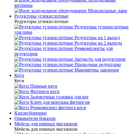
витрины
Морозильные лари
Редукторы углекислотные
Редукторы углекислотные
Редукторы углекислотные
для пива
Редукторы на 1 выход
Редукторы на 2 выхода
Ремкомплекты для
редукторов
Запчасти для редукторов
Проходные редукторы
Манометры давления
Кеги
Кеги
Пивные кеги
Фитинги кеги
Заливочные головки для кег
Ключ для монтажа фитингов
Ремкомплект фитинга кеги
Каплесборники
Омыватели бокалов
Мебель для пивных магазинов
Мебель для пивных магазинов