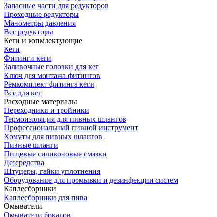
Запасные части для редукторов
Проходные редукторы
Манометры давления
Все редукторы
Кеги и копмлектующие
Кеги
Фитинги кеги
Заливочные головки для кег
Ключ для монтажа фитингов
Ремкомплект фитинга кеги
Все для кег
Расходные материалы
Переходники и тройники
Термоизоляция для пивных шлангов
Профессиональный пивной инструмент
Хомуты для пивных шлангов
Пивные шланги
Пищевые силиконовые смазки
Дезсредства
Штуцеры, гайки уплотнения
Оборудование для промывки и дезинфекции систем
Каплесборники
Каплесборники для пива
Омыватели
Омыватели бокалов