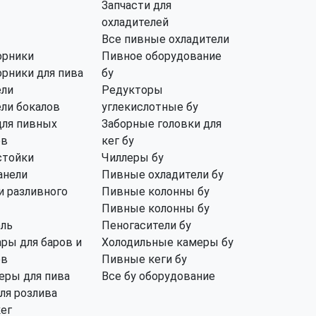
Запчасти для
охладителей
Все пивные охладители
орники
Пивное оборудование
рники для пива
бу
ли
Редукторы
ли бокалов
углекислотные бу
для пивных
Заборные головки для
ов
кег бу
стойки
Чиллеры бу
анели
Пивные охладители бу
 разливного
Пивные колонны бу
Пивные колонны бу
ель
Пеногасители бу
ры для баров и
Холодильные камеры бу
ов
Пивные кеги бу
еры для пива
Все бу оборудование
ля розлива
кег