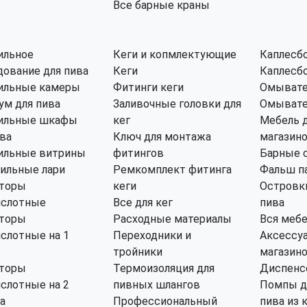
Все барные краны
ильное
Кеги и копмлектующие
Каплесб
дование для пива
Кеги
Каплесбо
ильные камеры
Фитинги кеги
Омывате
ум для пива
Заливочные головки для
Омывате
ильные шкафы
кег
Мебель 
ива
Ключ для монтажа
магазин
ильные витрины
фитингов
Барные 
ильные лари
Ремкомплект фитинга
Фальш п
торы
кеги
Островки
ислотные
Все для кег
пива
торы
Расходные материалы
Вся меб
ислотные на 1
Переходники и
Аксессуа
тройники
магазин
торы
Термоизоляция для
Диспенс
ислотные на 2
пивных шлангов
Помпы д
а
Профессиональный
пива из 