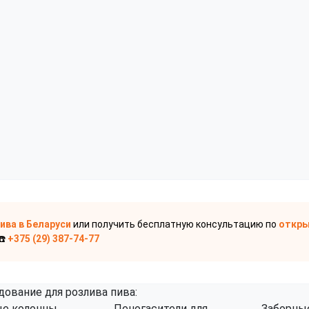
пива
в Беларуси
или получить бесплатную консультацию по
откры
☎️
+375 (29) 387-74-77
дование для розлива пива:
е колонны
Пеногасители для
Заборные