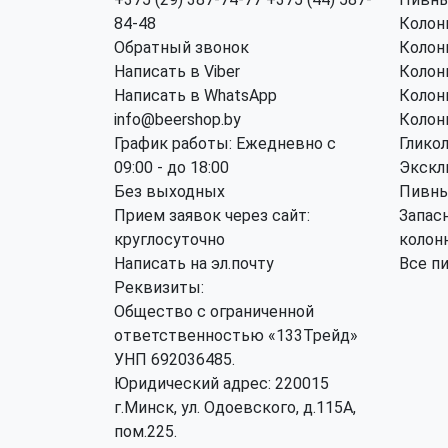
84-48
Колон
Обратный звонок
Колон
Написать в Viber
Колон
Написать в WhatsApp
Колон
info@beershop.by
Колон
График работы: Ежедневно с
Глико
09:00 - до 18:00
Экскл
Без выходных
Пивны
Прием заявок через сайт:
Запас
круглосуточно
колон
Написать на эл.почту
Все п
Реквизиты:
Общество с ограниченной
ответственностью «133Трейд»
УНП 692036485​.
Юридический адрес: 220015
г.Минск, ул. Одоевского, д.115А,
пом.225.