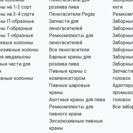
ны на 1-2 сорт
розлива пива
кеги
ны на 3-4 сорта
Пеногасители Pegas
Ремкомп
ны П-образные
Запчасти для
Заборные
ны Г-образные
пеногасителей
Заборные
ны Т-образные
Ремкомплекты для
Заборные
левые колонны
пеногасителей
Заборные
юзивные колоны
Все пеногасители
Заборные
е медальоны
Барные краны для
Заборные
ные части для
розлива пива
Заборные
н
Пивные краны с
Запчасти
ивные колонны
компенсатором
головок
Пивные шаровые
Адаптер
краны
промыво
Азотные краны для пива
головок
Ремкомплекты для
Все забо
пивного крана
Эксклюзивные пивные
краны