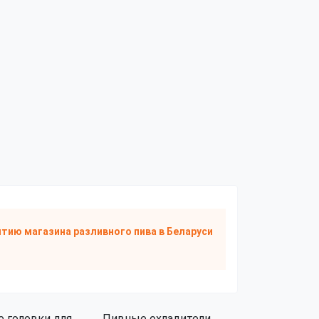
тию магазина разливного пива
в Беларуси
 головки для
Пивные охладители