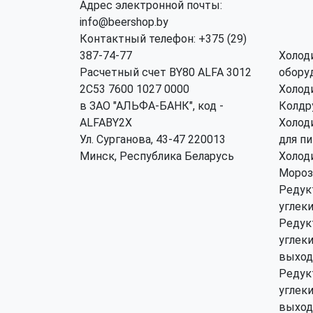
Адрес электронной почты:
info@beershop.by
Контактный телефон: +375 (29)
387-74-77
Холод
Расчетный счет BY80 ALFA 3012
обору
2C53 7600 1027 0000
Холод
в ЗАО "АЛЬФА-БАНК", код -
Колдр
ALFABY2X
Холод
Ул. Сурганова, 43-47 220013
для п
Минск, Республика Беларусь
Холод
Мороз
Редук
углек
Редук
углек
выход
Редук
углек
выход