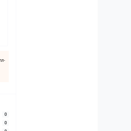
лл-
0
0