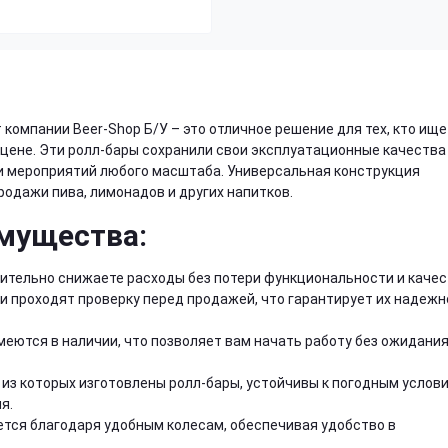
 компании Beer-Shop Б/У – это отличное решение для тех, кто ище
цене. Эти ролл-бары сохранили свои эксплуатационные качества
и мероприятий любого масштаба. Универсальная конструкция
одажи пива, лимонадов и других напитков.
мущества:
ачительно снижаете расходы без потери функциональности и качес
и проходят проверку перед продажей, что гарантирует их надеж
меются в наличии, что позволяет вам начать работу без ожидани
из которых изготовлены ролл-бары, устойчивы к погодным услов
я.
тся благодаря удобным колесам, обеспечивая удобство в