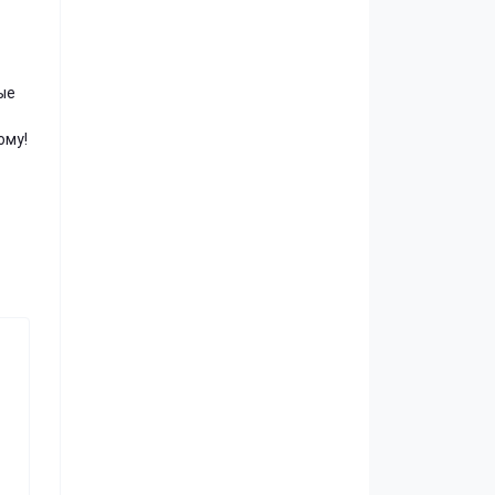
ые
ому!