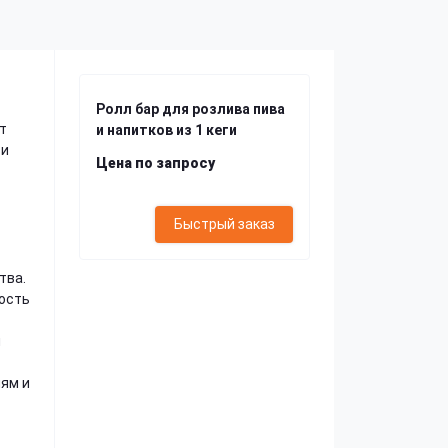
Ролл бар для розлива пива
т
и напитков из 1 кеги
 и
Цена по запросу
Быстрый заказ
тва.
ность
я
иям и