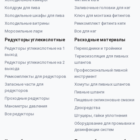
Колдрум для пива
Заливочные головки для кег
Холодильные шкафы для пива
Ключ для монтажа фитингов
Холодильные витрины
Ремкомплект фитинга кеги
Морозильные лари
Все для кег
Редукторы углекислотные
Расходные материалы
Редукторы углекислотные на 1
Переходники и тройники
выход
Термоизоляция для пивных
Редукторы углекислотные на 2
шлангов
выхода
Профессиональный пивной
Ремкомплекты для редукторов
инструмент
Запасные части для
Хомуты для пивных шлангов
редукторов
Пивные шланги
Проходные редукторы
Пищевые силиконовые смазки
Манометры давления
Дезсредства
Все редукторы
Штуцеры, гайки уплотнения
Оборудование для промывки и
дезинфекции систем