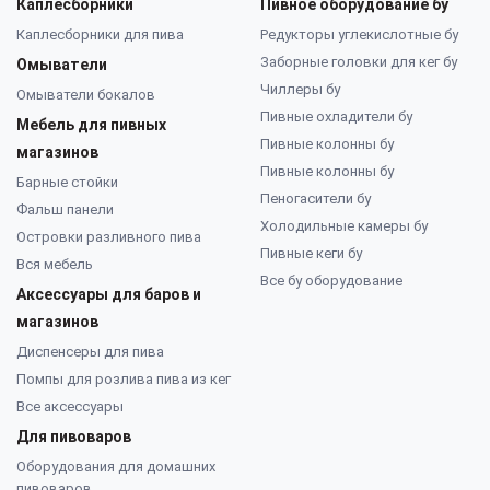
Каплесборники
Пивное оборудование бу
Каплесборники для пива
Редукторы углекислотные бу
Заборные головки для кег бу
Омыватели
Чиллеры бу
Омыватели бокалов
Пивные охладители бу
Мебель для пивных
Пивные колонны бу
магазинов
Пивные колонны бу
Барные стойки
Пеногасители бу
Фальш панели
Холодильные камеры бу
Островки разливного пива
Пивные кеги бу
Вся мебель
Все бу оборудование
Аксессуары для баров и
магазинов
Диспенсеры для пива
Помпы для розлива пива из кег
Все аксессуары
Для пивоваров
Оборудования для домашних
пивоваров