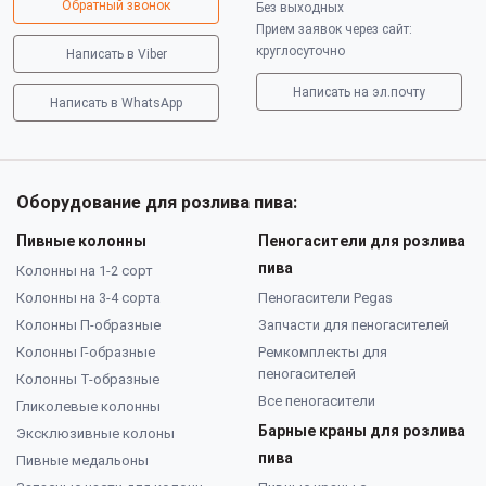
Обратный звонок
Без выходных
Прием заявок через сайт:
круглосуточно
Написать в Viber
Написать на эл.почту
Написать в WhatsApp
Оборудование для розлива пива:
Пивные колонны
Пеногасители для розлива
пива
Колонны на 1-2 сорт
Колонны на 3-4 сорта
Пеногасители Pegas
Колонны П-образные
Запчасти для пеногасителей
Колонны Г-образные
Ремкомплекты для
пеногасителей
Колонны Т-образные
Все пеногасители
Гликолевые колонны
Барные краны для розлива
Эксклюзивные колоны
пива
Пивные медальоны