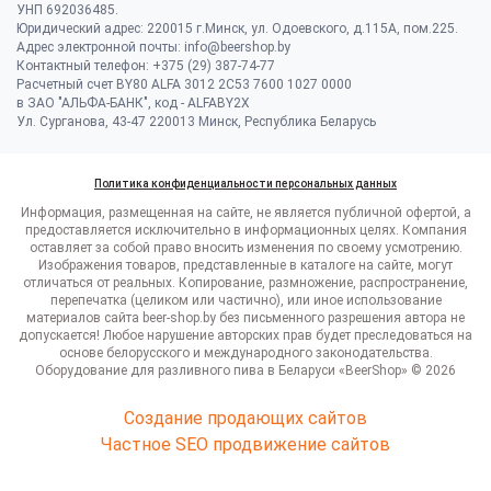
УНП 692036485​.
Юридический адрес: 220015 г.Минск, ул. Одоевского, д.115А, пом.225.
Адрес электронной почты: info@beershop.by
Контактный телефон: +375 (29) 387-74-77
Расчетный счет BY80 ALFA 3012 2C53 7600 1027 0000
в ЗАО "АЛЬФА-БАНК", код - ALFABY2X
Ул. Сурганова, 43-47 220013 Минск, Республика Беларусь
Политика конфиденциальности персональных данных
Информация, размещенная на сайте, не является публичной офертой, а
предоставляется исключительно в информационных целях. Компания
оставляет за собой право вносить изменения по своему усмотрению.
Изображения товаров, представленные в каталоге на сайте, могут
отличаться от реальных. Копирование, размножение, распространение,
перепечатка (целиком или частично), или иное использование
материалов сайта beer-shop.by без письменного разрешения автора не
допускается! Любое нарушение авторских прав будет преследоваться на
основе белорусского и международного законодательства.
Оборудование для разливного пива в Беларуси «BeerShop» © 2026
Создание продающих сайтов
Частное SEO продвижение сайтов