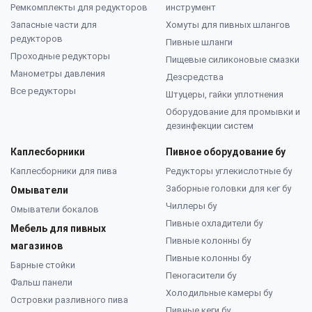
Ремкомплекты для редукторов
инструмент
Запасные части для
Хомуты для пивных шлангов
редукторов
Пивные шланги
Проходные редукторы
Пищевые силиконовые смазки
Манометры давления
Дезсредства
Все редукторы
Штуцеры, гайки уплотнения
Оборудование для промывки и
дезинфекции систем
Каплесборники
Пивное оборудование бу
Каплесборники для пива
Редукторы углекислотные бу
Заборные головки для кег бу
Омыватели
Чиллеры бу
Омыватели бокалов
Пивные охладители бу
Мебель для пивных
Пивные колонны бу
магазинов
Пивные колонны бу
Барные стойки
Пеногасители бу
Фальш панели
Холодильные камеры бу
Островки разливного пива
Пивные кеги бу