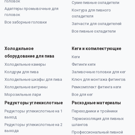
головок
Сухие пивные охладители
Адаптеры промывочные для
Контура для пивного
головок
охладителя
Все заборные головки
Запчасти для охладителей
Все пивные охладители
Холодильное
Кеги и копмлектующие
оборудование для пива
Кеги
Холодильные камеры
Фитинги кеги
Колдрум для пива
Заливочные головки для кег
Холодильные шкафы для пива
Ключ для монтажа фитингов
Холодильные витрины
Ремкомплект фитинга кеги
Морозильные лари
Все для кег
Редукторы углекислотные
Расходные материалы
Редукторы углекислотные на 1
Переходники и тройники
выход
Термоизоляция для пивных
Редукторы углекислотные на 2
шлангов
выхода
Профессиональный пивной