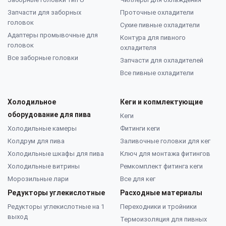
Запчасти для заборных
Проточные охладители
головок
Сухие пивные охладители
Адаптеры промывочные для
Контура для пивного
головок
охладителя
Все заборные головки
Запчасти для охладителей
Все пивные охладители
Холодильное
Кеги и копмлектующие
оборудование для пива
Кеги
Холодильные камеры
Фитинги кеги
Колдрум для пива
Заливочные головки для кег
Холодильные шкафы для пива
Ключ для монтажа фитингов
Холодильные витрины
Ремкомплект фитинга кеги
Морозильные лари
Все для кег
Редукторы углекислотные
Расходные материалы
Редукторы углекислотные на 1
Переходники и тройники
выход
Термоизоляция для пивных