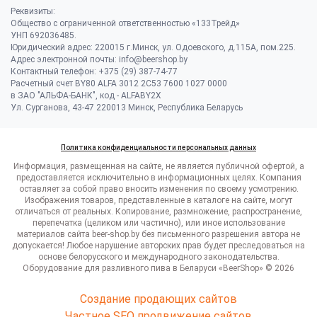
Реквизиты:
Общество с ограниченной ответственностью «133Трейд»
УНП 692036485​.
Юридический адрес: 220015 г.Минск, ул. Одоевского, д.115А, пом.225.
Адрес электронной почты: info@beershop.by
Контактный телефон: +375 (29) 387-74-77
Расчетный счет BY80 ALFA 3012 2C53 7600 1027 0000
в ЗАО "АЛЬФА-БАНК", код - ALFABY2X
Ул. Сурганова, 43-47 220013 Минск, Республика Беларусь
Политика конфиденциальности персональных данных
Информация, размещенная на сайте, не является публичной офертой, а
предоставляется исключительно в информационных целях. Компания
оставляет за собой право вносить изменения по своему усмотрению.
Изображения товаров, представленные в каталоге на сайте, могут
отличаться от реальных. Копирование, размножение, распространение,
перепечатка (целиком или частично), или иное использование
материалов сайта beer-shop.by без письменного разрешения автора не
допускается! Любое нарушение авторских прав будет преследоваться на
основе белорусского и международного законодательства.
Оборудование для разливного пива в Беларуси «BeerShop» © 2026
Создание продающих сайтов
Частное SEO продвижение сайтов