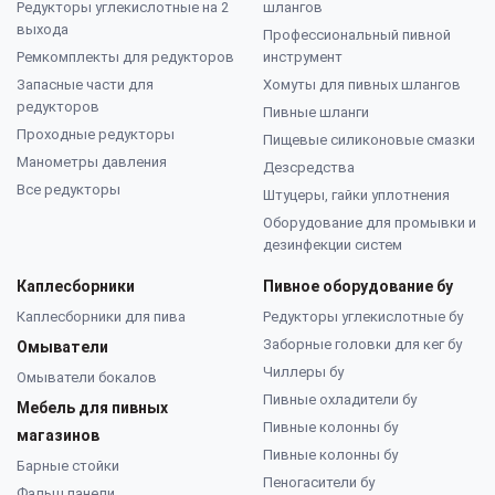
Редукторы углекислотные на 2
шлангов
выхода
Профессиональный пивной
Ремкомплекты для редукторов
инструмент
Запасные части для
Хомуты для пивных шлангов
редукторов
Пивные шланги
Проходные редукторы
Пищевые силиконовые смазки
Манометры давления
Дезсредства
Все редукторы
Штуцеры, гайки уплотнения
Оборудование для промывки и
дезинфекции систем
Каплесборники
Пивное оборудование бу
Каплесборники для пива
Редукторы углекислотные бу
Заборные головки для кег бу
Омыватели
Чиллеры бу
Омыватели бокалов
Пивные охладители бу
Мебель для пивных
Пивные колонны бу
магазинов
Пивные колонны бу
Барные стойки
Пеногасители бу
Фальш панели