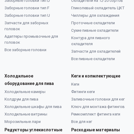
Заборные головки тип D
Охладители на 12-20 сортов
Заборные головки тип F
Гликолевый охладитель ЦКТ
Заборные головки тип U
Чиллеры для охлаждения
Запчасти для заборных
Проточные охладители
головок
Сухие пивные охладители
Адаптеры промывочные для
Контура для пивного
головок
охладителя
Все заборные головки
Запчасти для охладителей
Все пивные охладители
Холодильное
Кеги и копмлектующие
оборудование для пива
Кеги
Холодильные камеры
Фитинги кеги
Колдрум для пива
Заливочные головки для кег
Холодильные шкафы для пива
Ключ для монтажа фитингов
Холодильные витрины
Ремкомплект фитинга кеги
Морозильные лари
Все для кег
Редукторы углекислотные
Расходные материалы