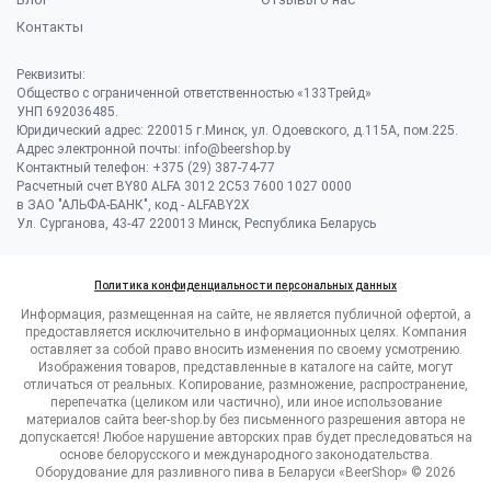
Контакты
Реквизиты:
Общество с ограниченной ответственностью «133Трейд»
УНП 692036485​.
Юридический адрес: 220015 г.Минск, ул. Одоевского, д.115А, пом.225.
Адрес электронной почты: info@beershop.by
Контактный телефон: +375 (29) 387-74-77
Расчетный счет BY80 ALFA 3012 2C53 7600 1027 0000
в ЗАО "АЛЬФА-БАНК", код - ALFABY2X
Ул. Сурганова, 43-47 220013 Минск, Республика Беларусь
Политика конфиденциальности персональных данных
Информация, размещенная на сайте, не является публичной офертой, а
предоставляется исключительно в информационных целях. Компания
оставляет за собой право вносить изменения по своему усмотрению.
Изображения товаров, представленные в каталоге на сайте, могут
отличаться от реальных. Копирование, размножение, распространение,
перепечатка (целиком или частично), или иное использование
материалов сайта beer-shop.by без письменного разрешения автора не
допускается! Любое нарушение авторских прав будет преследоваться на
основе белорусского и международного законодательства.
Оборудование для разливного пива в Беларуси «BeerShop» © 2026