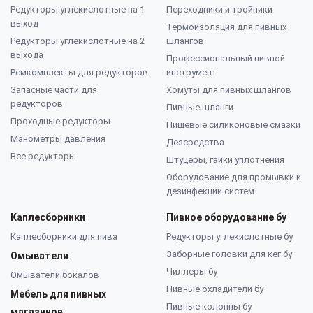
Редукторы углекислотные на 1
Переходники и тройники
выход
Термоизоляция для пивных
Редукторы углекислотные на 2
шлангов
выхода
Профессиональный пивной
Ремкомплекты для редукторов
инструмент
Запасные части для
Хомуты для пивных шлангов
редукторов
Пивные шланги
Проходные редукторы
Пищевые силиконовые смазки
Манометры давления
Дезсредства
Все редукторы
Штуцеры, гайки уплотнения
Оборудование для промывки и
дезинфекции систем
Каплесборники
Пивное оборудование бу
Каплесборники для пива
Редукторы углекислотные бу
Заборные головки для кег бу
Омыватели
Чиллеры бу
Омыватели бокалов
Пивные охладители бу
Мебель для пивных
Пивные колонны бу
магазинов