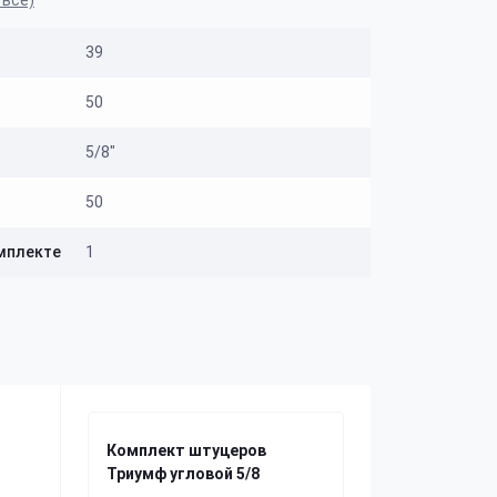
 все)
39
50
5/8"
50
мплекте
1
Комплект штуцеров
Триумф угловой 5/8