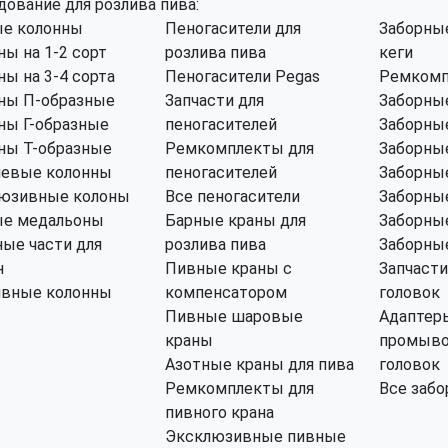
дование для розлива пива:
е колонны
Пеногасители для
Заборные
ны на 1-2 сорт
розлива пива
кеги
ны на 3-4 сорта
Пеногасители Pegas
Ремкомп
ны П-образные
Запчасти для
Заборные
ны Г-образные
пеногасителей
Заборные
ны Т-образные
Ремкомплекты для
Заборные
левые колонны
пеногасителей
Заборные
юзивные колоны
Все пеногасители
Заборные
е медальоны
Барные краны для
Заборные
ные части для
розлива пива
Заборные
н
Пивные краны с
Запчасти
ивные колонны
компенсатором
головок
Пивные шаровые
Адаптер
краны
промыво
Азотные краны для пива
головок
Ремкомплекты для
Все забо
пивного крана
Эксклюзивные пивные