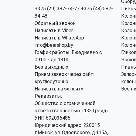
Обору
+375 (29) 387-74-77
+375 (44) 587-
Пивны
84-48
Колон
Обратный звонок
Колон
Написать в Viber
Колон
Написать в WhatsApp
Колон
info@beershop.by
Колон
График работы: Ежедневно с
Глико
09:00 - до 18:00
Экскл
Без выходных
Пивны
Прием заявок через сайт:
Запас
круглосуточно
колон
Написать на эл.почту
Все п
Реквизиты:
Общество с ограниченной
ответственностью «133Трейд»
УНП 692036485​.
Юридический адрес: 220015
г.Минск, ул. Одоевского, д.115А,