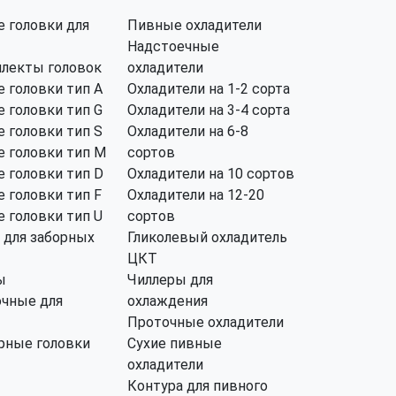
 головки для
Пивные охладители
Надстоечные
лекты головок
охладители
 головки тип А
Охладители на 1-2 сорта
 головки тип G
Охладители на 3-4 сорта
 головки тип S
Охладители на 6-8
 головки тип M
сортов
 головки тип D
Охладители на 10 сортов
 головки тип F
Охладители на 12-20
 головки тип U
сортов
 для заборных
Гликолевый охладитель
ЦКТ
ы
Чиллеры для
чные для
охлаждения
Проточные охладители
рные головки
Сухие пивные
охладители
Контура для пивного