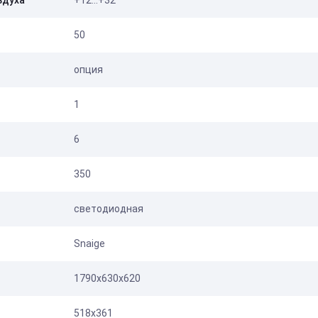
здуха
+12…+32
50
опция
1
6
350
светодиодная
Snaige
1790x630x620
518x361