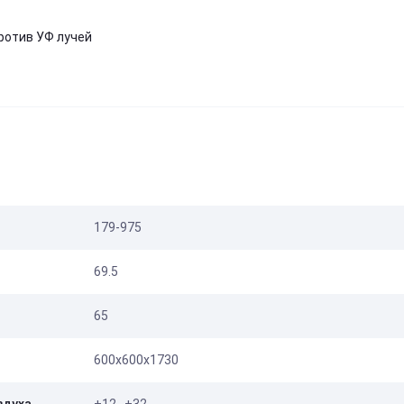
ротив УФ лучей
179-975
69.5
65
600х600х1730