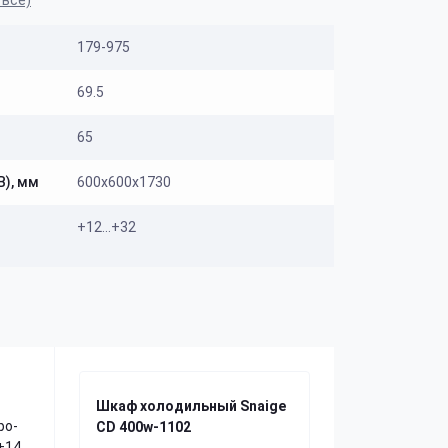
 все)
179-975
69.5
65
В), мм
600х600х1730
+12…+32
Шкаф холодильный Snaige
ро-
CD 400w-1102
+14