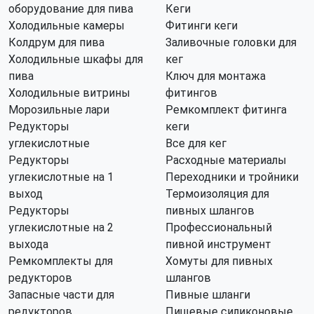
оборудование для пива
Кеги
Холодильные камеры
Фитинги кеги
Колдрум для пива
Заливочные головки для
Холодильные шкафы для
кег
пива
Ключ для монтажа
Холодильные витрины
фитингов
Морозильные лари
Ремкомплект фитинга
Редукторы
кеги
углекислотные
Все для кег
Редукторы
Расходные материалы
углекислотные на 1
Переходники и тройники
выход
Термоизоляция для
Редукторы
пивных шлангов
углекислотные на 2
Профессиональный
выхода
пивной инструмент
Ремкомплекты для
Хомуты для пивных
редукторов
шлангов
Запасные части для
Пивные шланги
редукторов
Пищевые силиконовые