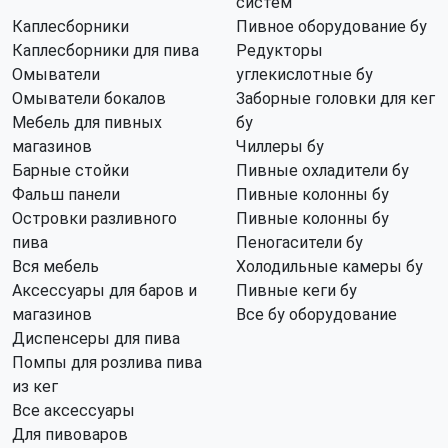
систем
Каплесборники
Пивное оборудование бу
Каплесборники для пива
Редукторы
Омыватели
углекислотные бу
Омыватели бокалов
Заборные головки для кег
Мебель для пивных
бу
магазинов
Чиллеры бу
Барные стойки
Пивные охладители бу
Фальш панели
Пивные колонны бу
Островки разливного
Пивные колонны бу
пива
Пеногасители бу
Вся мебель
Холодильные камеры бу
Аксессуары для баров и
Пивные кеги бу
магазинов
Все бу оборудование
Диспенсеры для пива
Помпы для розлива пива
из кег
Все аксессуары
Для пивоваров