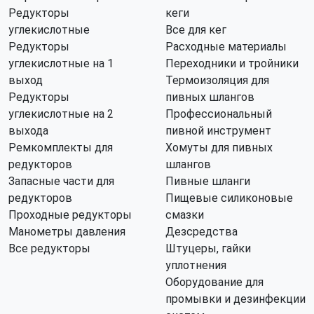
Редукторы
кеги
углекислотные
Все для кег
Редукторы
Расходные материалы
углекислотные на 1
Переходники и тройники
выход
Термоизоляция для
Редукторы
пивных шлангов
углекислотные на 2
Профессиональный
выхода
пивной инструмент
Ремкомплекты для
Хомуты для пивных
редукторов
шлангов
Запасные части для
Пивные шланги
редукторов
Пищевые силиконовые
Проходные редукторы
смазки
Манометры давления
Дезсредства
Все редукторы
Штуцеры, гайки
уплотнения
Оборудование для
промывки и дезинфекции