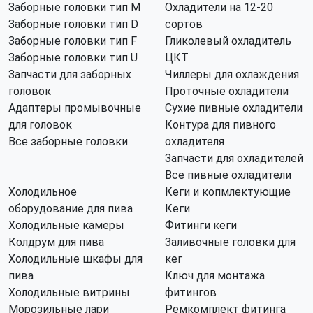
Заборные головки тип M
Охладители на 12-20
Заборные головки тип D
сортов
Заборные головки тип F
Гликолевый охладитель
Заборные головки тип U
ЦКТ
Запчасти для заборных
Чиллеры для охлаждения
головок
Проточные охладители
Адаптеры промывочные
Сухие пивные охладители
для головок
Контура для пивного
Все заборные головки
охладителя
Запчасти для охладителей
Все пивные охладители
Холодильное
Кеги и копмлектующие
оборудование для пива
Кеги
Холодильные камеры
Фитинги кеги
Колдрум для пива
Заливочные головки для
Холодильные шкафы для
кег
пива
Ключ для монтажа
Холодильные витрины
фитингов
Морозильные лари
Ремкомплект фитинга