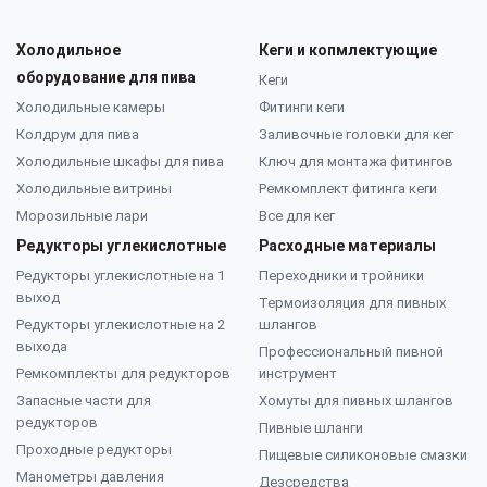
Холодильное
Кеги и копмлектующие
оборудование для пива
Кеги
Холодильные камеры
Фитинги кеги
Колдрум для пива
Заливочные головки для кег
Холодильные шкафы для пива
Ключ для монтажа фитингов
Холодильные витрины
Ремкомплект фитинга кеги
Морозильные лари
Все для кег
Редукторы углекислотные
Расходные материалы
Редукторы углекислотные на 1
Переходники и тройники
выход
Термоизоляция для пивных
Редукторы углекислотные на 2
шлангов
выхода
Профессиональный пивной
Ремкомплекты для редукторов
инструмент
Запасные части для
Хомуты для пивных шлангов
редукторов
Пивные шланги
Проходные редукторы
Пищевые силиконовые смазки
Манометры давления
Дезсредства