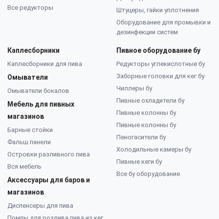
Все редукторы
Штуцеры, гайки уплотнения
Оборудование для промывки и
дезинфекции систем
Каплесборники
Пивное оборудование бу
Каплесборники для пива
Редукторы углекислотные бу
Заборные головки для кег бу
Омыватели
Чиллеры бу
Омыватели бокалов
Пивные охладители бу
Мебель для пивных
Пивные колонны бу
магазинов
Пивные колонны бу
Барные стойки
Пеногасители бу
Фальш панели
Холодильные камеры бу
Островки разливного пива
Пивные кеги бу
Вся мебель
Все бу оборудование
Аксессуары для баров и
магазинов
Диспенсеры для пива
Помпы для розлива пива из кег