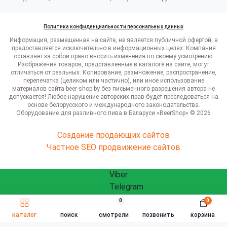
Политика конфиденциальности персональных данных
Информация, размещенная на сайте, не является публичной офертой, а
предоставляется исключительно в информационных целях. Компания
оставляет за собой право вносить изменения по своему усмотрению.
Изображения товаров, представленные в каталоге на сайте, могут
отличаться от реальных. Копирование, размножение, распространение,
перепечатка (целиком или частично), или иное использование
материалов сайта beer-shop.by без письменного разрешения автора не
допускается! Любое нарушение авторских прав будет преследоваться на
основе белорусского и международного законодательства.
Оборудование для разливного пива в Беларуси «BeerShop» © 2026
Создание продающих сайтов
Частное SEO продвижение сайтов
Viber
Telegram
WhatsApp
0
0
ЗАКАЗАТЬ ЗВОНОК
Быстрый заказ
info@beershop.by
каталог
поиск
смотрели
позвонить
корзина
Заказать звонок