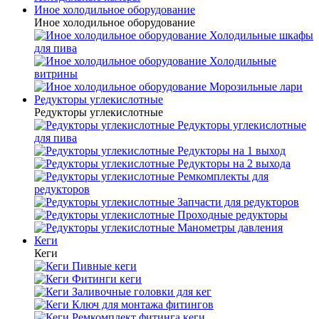
Иное холодильное оборудование
Иное холодильное оборудование
Холодильные шкафы
для пива
Холодильные
витрины
Морозильные лари
Редукторы углекислотные
Редукторы углекислотные
Редукторы углекислотные
для пива
Редукторы на 1 выход
Редукторы на 2 выхода
Ремкомплекты для
редукторов
Запчасти для редукторов
Проходные редукторы
Манометры давления
Кеги
Кеги
Пивные кеги
Фитинги кеги
Заливочные головки для кег
Ключ для монтажа фитингов
Ремкомплект фитинга кеги