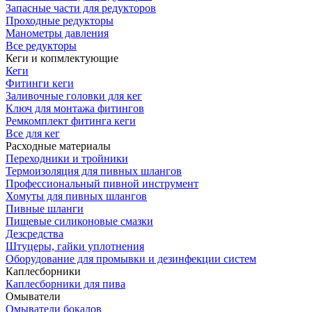
Запасные части для редукторов
Проходные редукторы
Манометры давления
Все редукторы
Кеги и копмлектующие
Кеги
Фитинги кеги
Заливочные головки для кег
Ключ для монтажа фитингов
Ремкомплект фитинга кеги
Все для кег
Расходные материалы
Переходники и тройники
Термоизоляция для пивных шлангов
Профессиональный пивной инструмент
Хомуты для пивных шлангов
Пивные шланги
Пищевые силиконовые смазки
Дезсредства
Штуцеры, гайки уплотнения
Оборудование для промывки и дезинфекции систем
Каплесборники
Каплесборники для пива
Омыватели
Омыватели бокалов