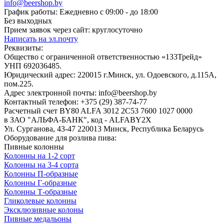
info@beershop.by
График работы: Ежедневно с 09:00 - до 18:00
Без выходных
Прием заявок через сайт: круглосуточно
Написать на эл.почту
Реквизиты:
Общество с ограниченной ответственностью «133Трейд»
УНП 692036485​.
Юридический адрес: 220015 г.Минск, ул. Одоевского, д.115А,
пом.225.
Адрес электронной почты: info@beershop.by
Контактный телефон: +375 (29) 387-74-77
Расчетный счет BY80 ALFA 3012 2C53 7600 1027 0000
в ЗАО "АЛЬФА-БАНК", код - ALFABY2X
Ул. Сурганова, 43-47 220013 Минск, Республика Беларусь
Оборудование для розлива пива:
Пивные колонны
Колонны на 1-2 сорт
Колонны на 3-4 сорта
Колонны П-образные
Колонны Г-образные
Колонны Т-образные
Гликолевые колонны
Эксклюзивные колоны
Пивные медальоны