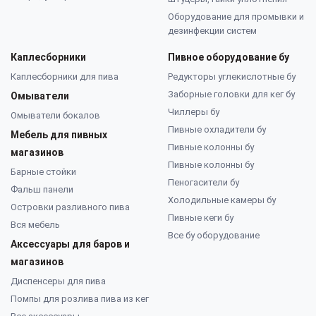
Оборудование для промывки и
дезинфекции систем
Каплесборники
Пивное оборудование бу
Каплесборники для пива
Редукторы углекислотные бу
Заборные головки для кег бу
Омыватели
Чиллеры бу
Омыватели бокалов
Пивные охладители бу
Мебель для пивных
Пивные колонны бу
магазинов
Пивные колонны бу
Барные стойки
Пеногасители бу
Фальш панели
Холодильные камеры бу
Островки разливного пива
Пивные кеги бу
Вся мебель
Все бу оборудование
Аксессуары для баров и
магазинов
Диспенсеры для пива
Помпы для розлива пива из кег