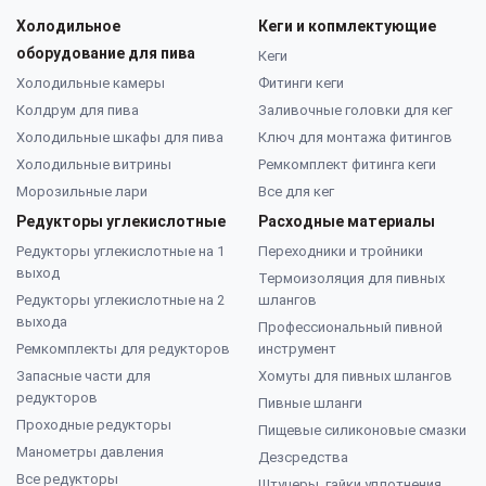
Холодильное
Кеги и копмлектующие
оборудование для пива
Кеги
Холодильные камеры
Фитинги кеги
Колдрум для пива
Заливочные головки для кег
Холодильные шкафы для пива
Ключ для монтажа фитингов
Холодильные витрины
Ремкомплект фитинга кеги
Морозильные лари
Все для кег
Редукторы углекислотные
Расходные материалы
Редукторы углекислотные на 1
Переходники и тройники
выход
Термоизоляция для пивных
Редукторы углекислотные на 2
шлангов
выхода
Профессиональный пивной
Ремкомплекты для редукторов
инструмент
Запасные части для
Хомуты для пивных шлангов
редукторов
Пивные шланги
Проходные редукторы
Пищевые силиконовые смазки
Манометры давления
Дезсредства
Все редукторы
Штуцеры, гайки уплотнения