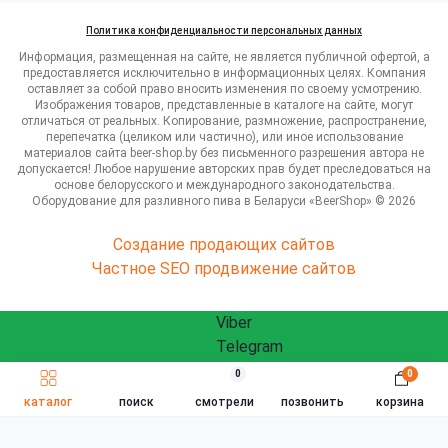
Политика конфиденциальности персональных данных
Информация, размещенная на сайте, не является публичной офертой, а
предоставляется исключительно в информационных целях. Компания
оставляет за собой право вносить изменения по своему усмотрению.
Изображения товаров, представленные в каталоге на сайте, могут
отличаться от реальных. Копирование, размножение, распространение,
перепечатка (целиком или частично), или иное использование
материалов сайта beer-shop.by без письменного разрешения автора не
допускается! Любое нарушение авторских прав будет преследоваться на
основе белорусского и международного законодательства.
Оборудование для разливного пива в Беларуси «BeerShop» © 2026
Создание продающих сайтов
Частное SEO продвижение сайтов
Viber
Telegram
WhatsApp
0
0
ЗАКАЗАТЬ ЗВОНОК
Быстрый заказ
info@beershop.by
каталог
поиск
смотрели
позвонить
корзина
Заказать звонок
Связаться с нами